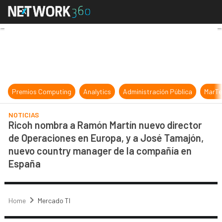
Ricoh nombra a Ramón Martín nuev
Premios Computing
Analytics
Administración Pública
MarTe
NOTICIAS
Ricoh nombra a Ramón Martín nuevo director
de Operaciones en Europa, y a José Tamajón,
nuevo country manager de la compañía en
España
Home
Mercado TI