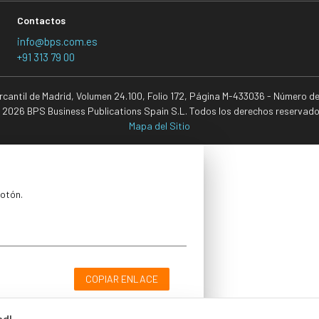
Contactos
info@bps.com.es
+91 313 79 00
ercantil de Madrid, Volumen 24.100, Folio 172, Página M-433036 - Número d
 2026 BPS Business Publications Spain S.L. Todos los derechos reservado
Mapa del Sitio
botón.
COPIAR ENLACE