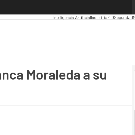
ca Moraleda a su equipo
Premios Computing
Analytics
Administración
Inteligencia Artificial
Industria 4.0
Seguridad
M
anca Moraleda a su