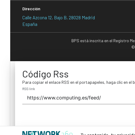
Dirección
Calle Azcona 12, Bajo B, 28028 Madrid
España
BPS está inscrita en el Registro M
©
Código Rss
Para copiar el enlace RSS en el portapapeles, haga clic en el 
RSS link