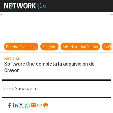
Software One completa la adquisic
Premios Computing
Analytics
Administración Pública
MarTe
NOTICIAS
Software One completa la adquisición de
Crayon
Home
Mercado TI