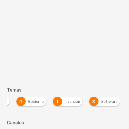
Temas
G
I
S
anca
Gobierno
Inversión
Software
Canales