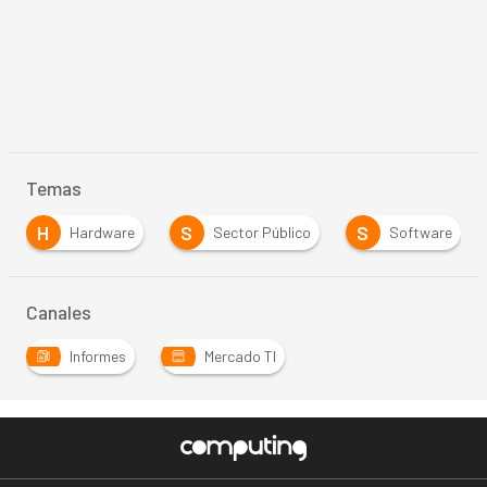
Temas
H
S
S
Hardware
Sector Público
Software
Canales
Informes
Mercado TI