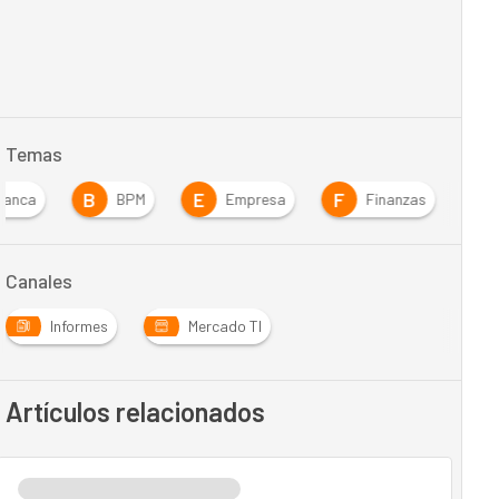
Temas
B
E
F
Banca
BPM
Empresa
Finanzas
Canales
Informes
Mercado TI
Artículos relacionados