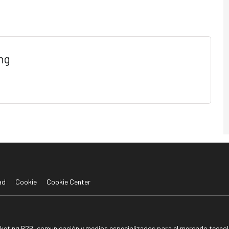
ng
ad
Cookie
Cookie Center
rketing B2B, comunicación y medios especializados para el mercado tecnoló