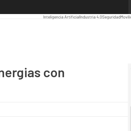
rgias con Staffware
Premios Computing
Analytics
Administración Públ
Inteligencia Artificial
Industria 4.0
Seguridad
Movil
inergias con