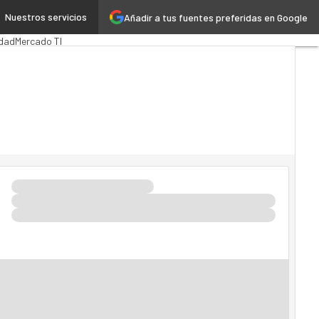
Nuestros servicios
Añadir a tus fuentes preferidas en Google
ica
MarTech
Cloud
idad
Mercado TI