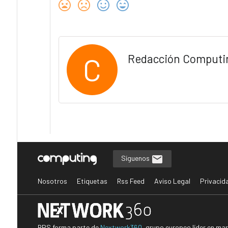
C
Redacción Computi
Síguenos
Nosotros
Etiquetas
Rss Feed
Aviso Legal
Privacid
BPS forma parte de
Nextwork360
, grupo europeo líder en ma