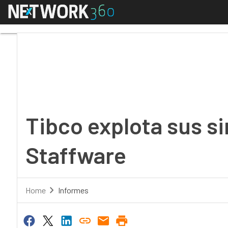
Menú
Tibco explota sus sine
Tibco explota sus s
Staffware
Home
Informes