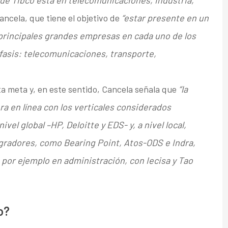
o de Tibco está en telecomunicaciones, industria,
ncela, que tiene el objetivo de
“estar presente en un
s principales grandes empresas en cada uno de los
asis: telecomunicaciones, transporte,
ta meta y, en este sentido, Cancela señala que
“la
era en línea con los verticales considerados
vel global –HP, Deloitte y EDS- y, a nivel local,
gradores, como Bearing Point, Atos-ODS e Indra,
or ejemplo en administración, con Iecisa y Tao
o?