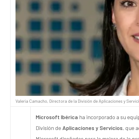
Valeria Camacho, Directora de la División de Aplicaciones y Servic
Microsoft Ibérica
ha incorporado a su equi
División de
Aplicaciones y Servicios
, que 
Microsoft diseñados para la mejora de la pr