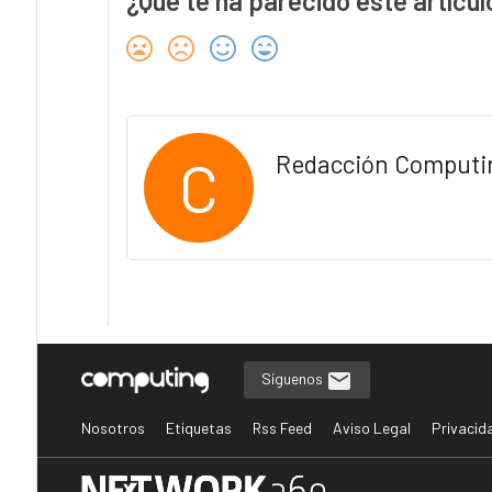
¿Qué te ha parecido este artícul
C
Redacción Computi
Síguenos
Nosotros
Etiquetas
Rss Feed
Aviso Legal
Privacid