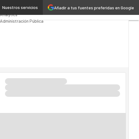
Nuestros servicios
Añadir a tus fuentes preferidas en Google
Premios Computing
Analytics
Administración Pública
MarTech
Cloud
Inteligencia Artificial
Industria 4.0
Seguridad
Movilidad
Mercado TI