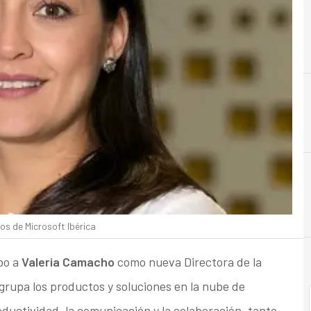
ios de Microsoft Ibérica
po a
Valeria Camacho
como nueva Directora de la
agrupa los productos y soluciones en la nube de
oductividad, la comunicación y la colaboración, tanto