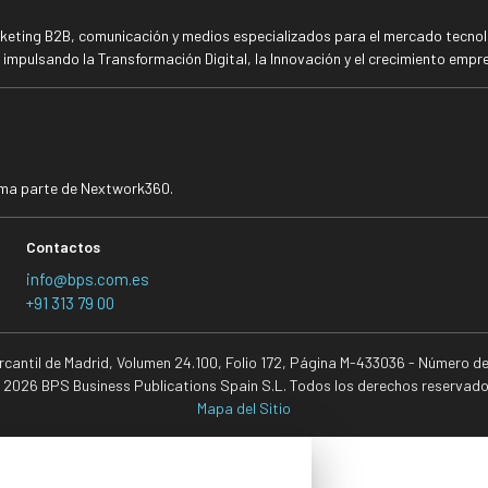
rketing B2B, comunicación y medios especializados para el mercado tecnoló
mpulsando la Transformación Digital, la Innovación y el crecimiento empre
rma parte de Nextwork360.
Contactos
info@bps.com.es
+91 313 79 00
ercantil de Madrid, Volumen 24.100, Folio 172, Página M-433036 - Número d
 2026 BPS Business Publications Spain S.L. Todos los derechos reservado
Mapa del Sitio