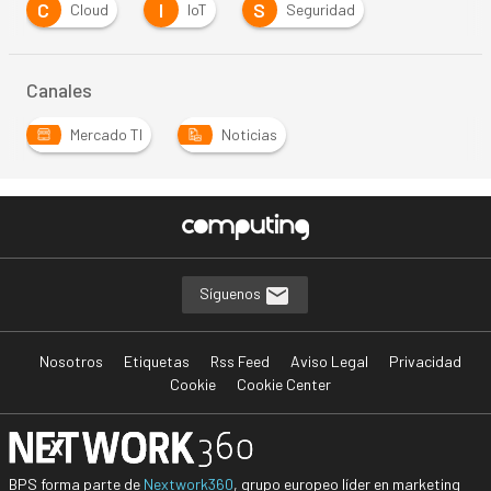
C
I
S
Cloud
IoT
Seguridad
Canales
Mercado TI
Noticias
Síguenos
Nosotros
Etiquetas
Rss Feed
Aviso Legal
Privacidad
Cookie
Cookie Center
BPS forma parte de
Nextwork360
, grupo europeo líder en marketing