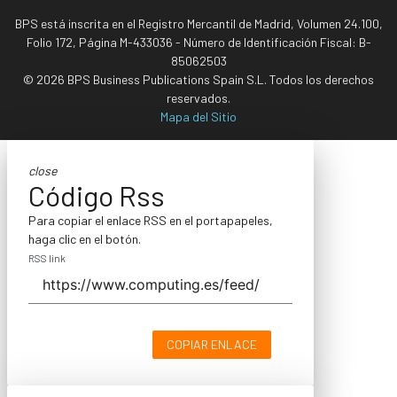
BPS está inscrita en el Registro Mercantil de Madrid, Volumen 24.100,
Folio 172, Página M-433036 - Número de Identificación Fiscal: B-
85062503
© 2026 BPS Business Publications Spain S.L. Todos los derechos
reservados.
Mapa del Sitio
close
Código Rss
Para copiar el enlace RSS en el portapapeles,
haga clic en el botón.
RSS link
COPIAR ENLACE