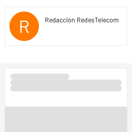
R
Redacción RedesTelecom