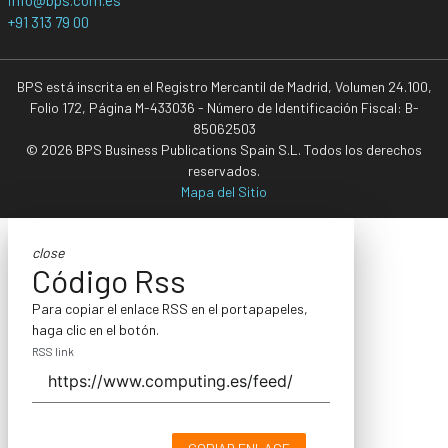
+91 313 79 00
BPS está inscrita en el Registro Mercantil de Madrid, Volumen 24.100,
Folio 172, Página M-433036 - Número de Identificación Fiscal: B-
85062503
© 2026 BPS Business Publications Spain S.L. Todos los derechos
reservados.
Mapa del Sitio
close
Código Rss
Para copiar el enlace RSS en el portapapeles,
haga clic en el botón.
RSS link