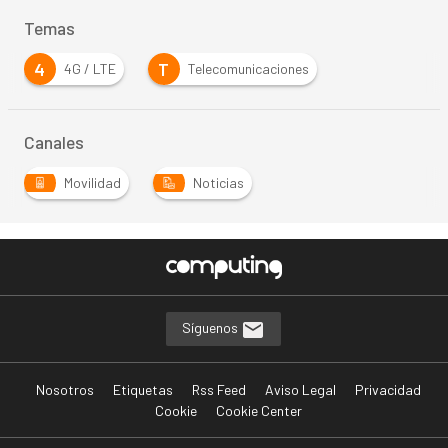
Temas
4
T
4G / LTE
Telecomunicaciones
Canales
Movilidad
Noticias
Síguenos
Nosotros
Etiquetas
Rss Feed
Aviso Legal
Privacidad
Cookie
Cookie Center