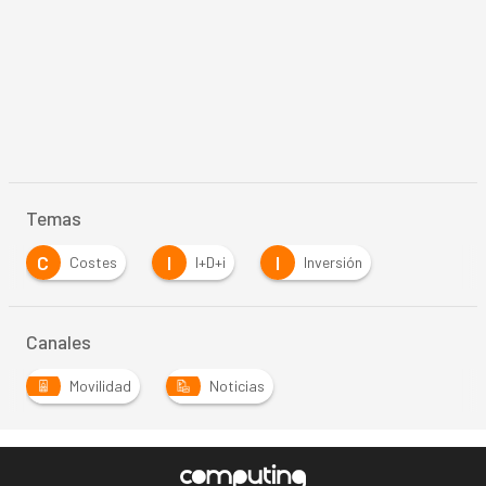
Temas
C
I
I
Costes
I+D+i
Inversión
Canales
Movilidad
Noticias