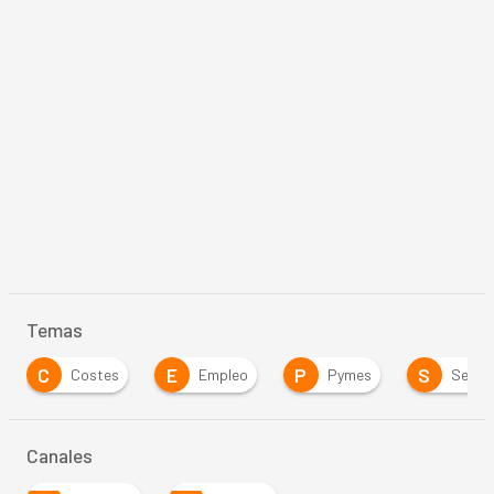
Temas
C
E
P
S
Costes
Empleo
Pymes
Seguridad
Canales