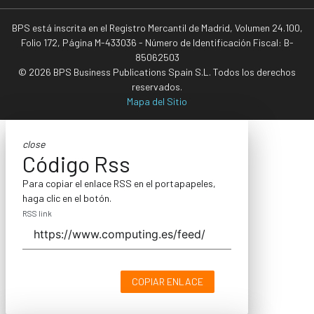
BPS está inscrita en el Registro Mercantil de Madrid, Volumen 24.100,
Folio 172, Página M-433036 - Número de Identificación Fiscal: B-
85062503
© 2026 BPS Business Publications Spain S.L. Todos los derechos
reservados.
Mapa del Sitio
close
Código Rss
Para copiar el enlace RSS en el portapapeles,
haga clic en el botón.
RSS link
COPIAR ENLACE