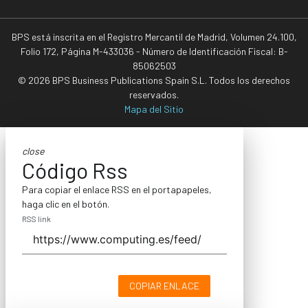
BPS está inscrita en el Registro Mercantil de Madrid, Volumen 24.100,
Folio 172, Página M-433036 - Número de Identificación Fiscal: B-
85062503
© 2026 BPS Business Publications Spain S.L. Todos los derechos
reservados.
Mapa del Sitio
close
Código Rss
Para copiar el enlace RSS en el portapapeles,
haga clic en el botón.
RSS link
COPIAR ENLACE