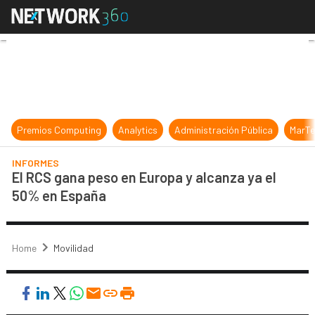
El RCS gana peso en Europa y alca
Premios Computing
Analytics
Administración Pública
MarTe
INFORMES
El RCS gana peso en Europa y alcanza ya el
50% en España
Home
Movilidad