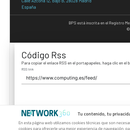
Calle Azcona 12, Bajo B, 28028 Madrid
España
BPS está inscrita en el Registro M
©
Código Rss
Para copiar el enlace RSS en el portapapeles, haga clic en el 
RSS link
Tu contenido, tu privacid
Código Rss
En esta página web utilizamos cookies técnicas que son necesari
cookies para ofrecerle una mejor experiencia de navegación, para