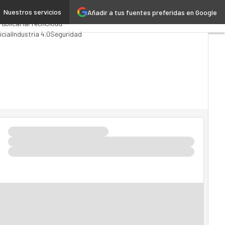
Nuestros servicios
Añadir a tus fuentes preferidas en Google
ing
Analytics
Pública
MarTech
Cloud
icial
Industria 4.0
Seguridad
o TI