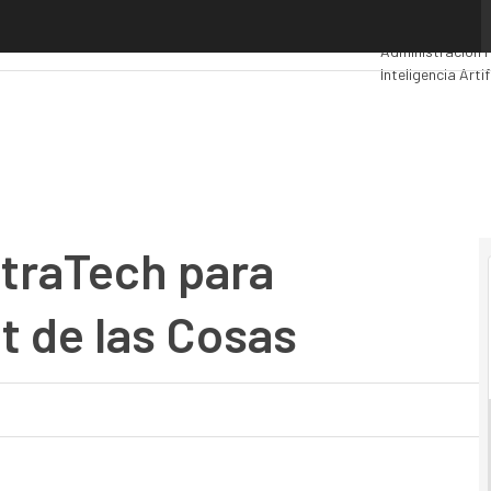
Tech para responder al Internet de las Cosas
Premios Comput
Administración 
Inteligencia Artif
Movilidad
Mercad
traTech para
t de las Cosas