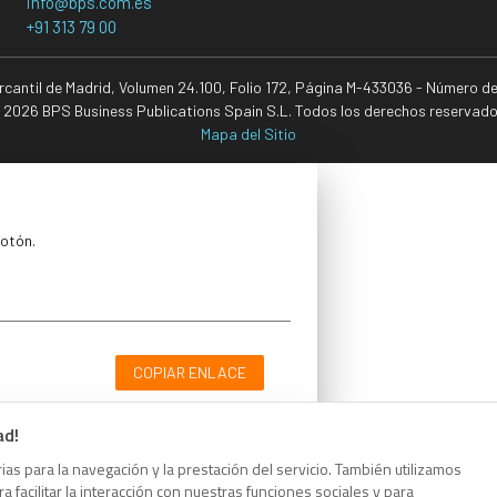
info@bps.com.es
+91 313 79 00
ercantil de Madrid, Volumen 24.100, Folio 172, Página M-433036 - Número d
 2026 BPS Business Publications Spain S.L. Todos los derechos reservado
Mapa del Sitio
botón.
COPIAR ENLACE
ad!
as para la navegación y la prestación del servicio. También utilizamos
 facilitar la interacción con nuestras funciones sociales y para