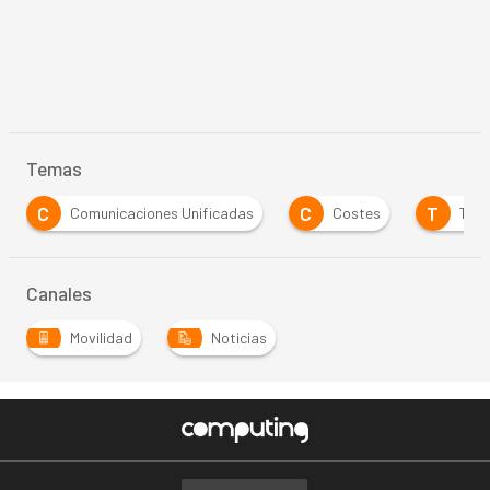
Temas
C
C
T
Comunicaciones Unificadas
Costes
Tele
Canales
Movilidad
Noticias