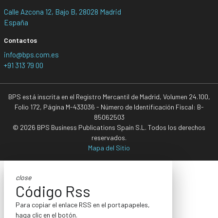
Calle Azcona 12, Bajo B, 28028 Madrid
España
Contactos
info@bps.com.es
+91 313 79 00
BPS está inscrita en el Registro Mercantil de Madrid, Volumen 24.100,
Folio 172, Página M-433036 - Número de Identificación Fiscal: B-
85062503
© 2026 BPS Business Publications Spain S.L. Todos los derechos
reservados.
Mapa del Sitio
close
Código Rss
Para copiar el enlace RSS en el portapapeles,
haga clic en el botón.