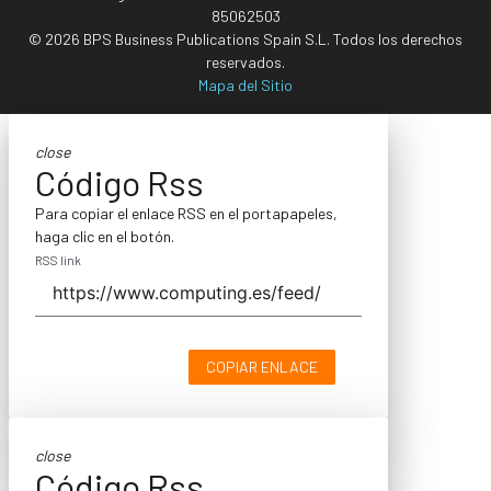
85062503
© 2026 BPS Business Publications Spain S.L. Todos los derechos
reservados.
Mapa del Sitio
close
Código Rss
Para copiar el enlace RSS en el portapapeles,
haga clic en el botón.
RSS link
COPIAR ENLACE
close
Código Rss