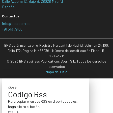
Calle Azcona 12, Bajo B, 28028 Madrid
España
Contactos
info@bps.com.es
+91 313 79 00
BPS está inscrita en el Registro Mercantil de Madrid, Volumen 24.100,
Folio 172, Página M-433036 - Número de Identificación Fiscal: B-
85062503
© 2026 BPS Business Publications Spain S.L. Todos los derechos
reservados.
Mapa del Sitio
close
Código Rss
Para copiar el enlace RSS en el portapapeles,
haga clic en el botón.
RSS link