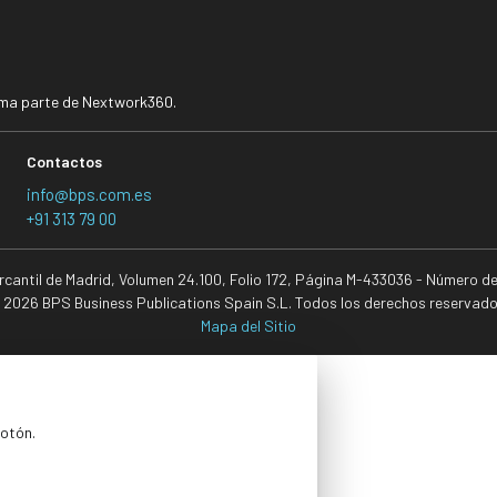
rma parte de Nextwork360.
Contactos
info@bps.com.es
+91 313 79 00
ercantil de Madrid, Volumen 24.100, Folio 172, Página M-433036 - Número d
 2026 BPS Business Publications Spain S.L. Todos los derechos reservado
Mapa del Sitio
botón.