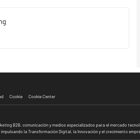
ng
ad
Cookie
Cookie Center
rketing B2B, comunicación y medios especializados para el mercado tecnoló
mpulsando la Transformación Digital, la Innovación y el crecimiento empre