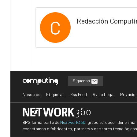
C
Redacción Computi
Síguenos
Nosotros
Etiquetas
Rss Feed
Aviso Legal
Privacid
BPS forma parte de
Nextwork360
, grupo europeo líder en ma
conectamos a fabricantes, partners y decisores tecnológicos i