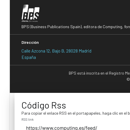
BPS (Business Publications Spain), editora de Computing, fo
Dirección
Calle Azcona 12, Bajo B, 28028 Madrid
España
BPS está inscrita en el Registro M
©
Código Rss
Para copiar el enlace RSS en el portapapeles, haga clic en el 
RSS link