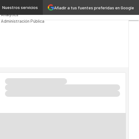
l
Nuestros servicios
Añadir a tus fuentes preferidas en Google
Premios Computing
Analytics
Administración Pública
MarTech
Cloud
Inteligencia Artificial
Industria 4.0
Seguridad
Movilidad
Mercado TI