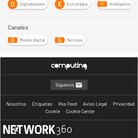
D
E
Digitalización
Estrategia
Inteligencia Artificial
Canales
Mundo digital
Noticias
Síguenos
Nosotros
Etiquetas
Rss Feed
Aviso Legal
Privacidad
Cookie
Cookie Center