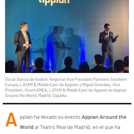
Óscar García de Andoín, Regional Vice President Partners Southern
Europe, LATAM & Middle East de Appian; y Miguel González, Vice
President, South EMEA, LATAM & Middle East de Appian; en Appian
Around the World. Madrid, España.
A
ppian ha llevado su evento
Appian Around the
World
al Teatro Real de Madrid, en el que ha