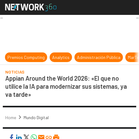
Appian Around the World 2026: «El 
Premios Computing
Analytics
Administración Pública
MarTe
NOTICIAS
Appian Around the World 2026: «El que no
utilice la IA para modernizar sus sistemas, ya
va tarde»
Home
Mundo Digital