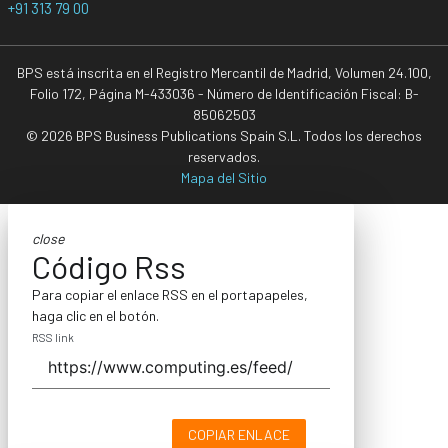
+91 313 79 00
BPS está inscrita en el Registro Mercantil de Madrid, Volumen 24.100,
Folio 172, Página M-433036 - Número de Identificación Fiscal: B-
85062503
© 2026 BPS Business Publications Spain S.L. Todos los derechos
reservados.
Mapa del Sitio
close
Código Rss
Para copiar el enlace RSS en el portapapeles,
haga clic en el botón.
RSS link
COPIAR ENLACE