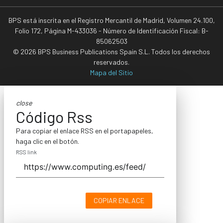
BPS está inscrita en el Registro Mercantil de Madrid, Volumen 24.100,
Folio 172, Página M-433036 - Número de Identificación Fiscal: B-
85062503
© 2026 BPS Business Publications Spain S.L. Todos los derechos
reservados.
Mapa del Sitio
close
Código Rss
Para copiar el enlace RSS en el portapapeles,
haga clic en el botón.
RSS link
COPIAR ENLACE