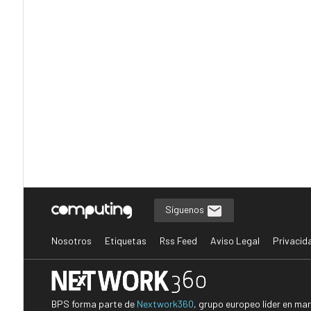
Síguenos
Nosotros
Etiquetas
Rss Feed
Aviso Legal
Privacid
BPS forma parte de
Nextwork360
, grupo europeo líder en ma