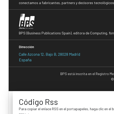
conectamos a fabricantes, partners y decisores tecnológicos i
BPS (Business Publications Spain), editora de Computing, fo
Dirección
Calle Azcona 12, Bajo B, 28028 Madrid
España
BPS está inscrita en el Registro M
©
Código Rss
Para copiar el enlace RSS en el portapapeles, haga clic en el 