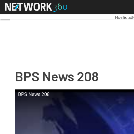
Menú
BPS News 208
Premios 
Movilidad
BPS News 208
BPS News 208