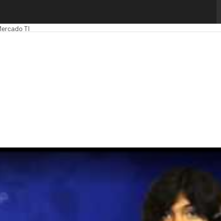
Computing
Analytics
Administración Pública
MarTech
Cloud
Inteligencia Artific
Mercado TI