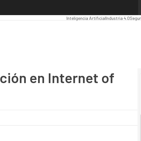
ión en Internet of Everything
Premios Computing
Analytics
Administr
Inteligencia Artificial
Industria 4.0
Segur
ación en Internet of