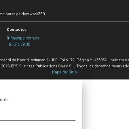
rma parte de Nextwork360.
Contactos
info@bps.com.es
+91 313 79 00
ercantil de Madrid, Volumen 24.100, Folio 172, Página M-433036 - Número d
 2026 BPS Business Publications Spain S.L. Todos los derechos reservado
Mapa del Sitio
botón.