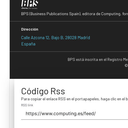
BPS (Business Publications Spain), editora de Computing, fo
Dirección
Calle Azcona 12, Bajo B, 28028 Madrid
España
BPS está inscrita en el Registro M
©
Código Rss
Para copiar el enlace RSS en el portapapeles, haga clic en el 
RSS link