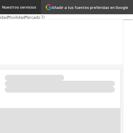
Nuestros servicios
Añadir a tus fuentes preferidas en Google
ación Pública
MarTech
Cloud
idad
Movilidad
Mercado TI