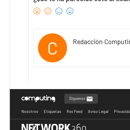
C
Redacción Computi
Síguenos
Nosotros
Etiquetas
Rss Feed
Aviso Legal
Privacid