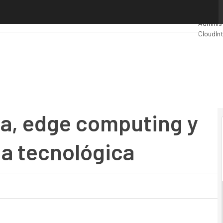
 edge computing y VDI definen la agenda tecnológica
Premios
Adminis
Cloud
In
Industri
Mercado
ca, edge computing y
da tecnológica