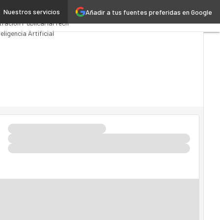
Nuestros servicios
Añadir a tus fuentes preferidas en Google
 Computing
Analytics
tración Pública
MarTech
teligencia Artificial
a 4.0
Seguridad
Movilidad
 TI