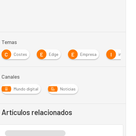
Temas
C
E
E
I
Costes
Edge
Empresa
infraestr
Canales
Mundo digital
Noticias
Artículos relacionados