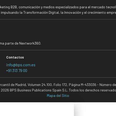
rketing B2B, comunicación y medios especializados para el mercado tecnoló
mpulsando la Transformación Digital, la Innovación y el crecimiento empre
rma parte de Nextwork360.
Contactos
info@bps.com.es
+91 313 79 00
ercantil de Madrid, Volumen 24.100, Folio 172, Página M-433036 - Número d
 2026 BPS Business Publications Spain S.L. Todos los derechos reservado
Mapa del Sitio