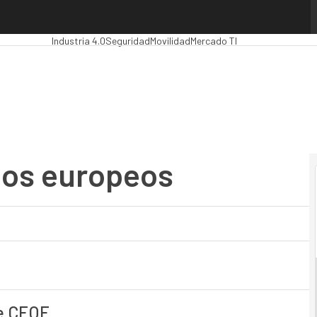
s europeos
Premios Computing
Analytics
Administración Pública
MarTech
C
Industria 4.0
Seguridad
Movilidad
Mercado TI
ndos europeos
e CEOE.