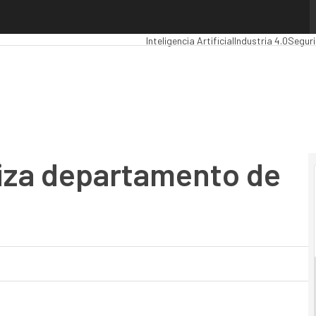
za departamento de compras
Premios Computing
Analytics
Administra
Inteligencia Artificial
Industria 4.0
Segur
iza departamento de