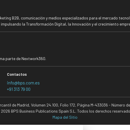
rketing B2B, comunicación y medios especializados para el mercado tecnoló
mpulsando la Transformación Digital, la Innovación y el crecimiento empre
rma parte de Nextwork360.
Contactos
info@bps.com.es
+91 313 79 00
ercantil de Madrid, Volumen 24.100, Folio 172, Página M-433036 - Número d
 2026 BPS Business Publications Spain S.L. Todos los derechos reservado
Mapa del Sitio