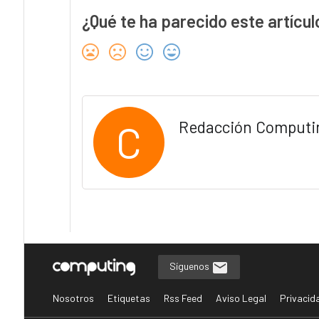
¿Qué te ha parecido este artícul
C
Redacción Computi
Síguenos
Nosotros
Etiquetas
Rss Feed
Aviso Legal
Privacid