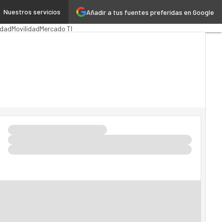
Nuestros servicios
Añadir a tus fuentes preferidas en Google
ción Pública
MarTech
Cloud
idad
Movilidad
Mercado TI