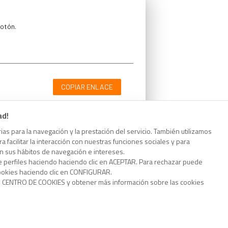
botón.
COPIAR ENLACE
ad!
as para la navegación y la prestación del servicio. También utilizamos
 facilitar la interacción con nuestras funciones sociales y para
botón.
on sus hábitos de navegación e intereses.
e perfiles haciendo haciendo clic en ACEPTAR. Para rechazar puede
cookies haciendo clic en CONFIGURAR.
o CENTRO DE COOKIES y obtener más información sobre las cookies
COPIAR ENLACE