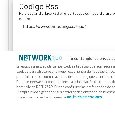
Código Rss
Para copiar el enlace RSS en el portapapeles, haga clic en el 
RSS link
Tu contenido, tu privacid
Código Rss
En esta página web utilizamos cookies técnicas que son necesari
cookies para ofrecerle una mejor experiencia de navegación, para
Para copiar el enlace RSS en el portapapeles, haga clic en el 
permitirle recibir comunicaciones de marketing que coincidan c
RSS link
Puede expresar su consentimiento a la instalación de cookies d
hacer clic en RECHAZAR. Puede configurar las preferencias de 
Siempre puede gestionar sus preferencias entrando en nuestr
que utilizamos visitando nuestra
POLÍTICA DE COOKIES
.