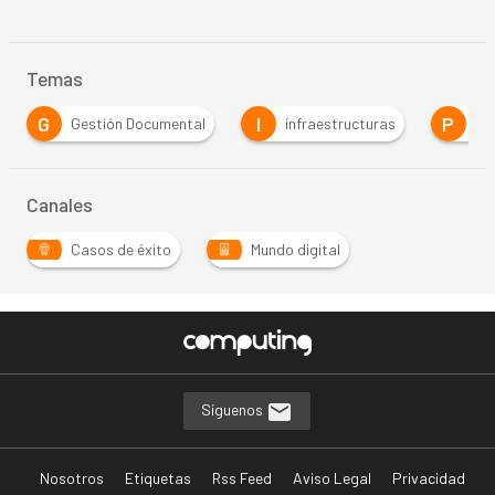
Temas
G
I
P
Gestión Documental
infraestructuras
PC
Canales
Casos de éxito
Mundo digital
Síguenos
Nosotros
Etiquetas
Rss Feed
Aviso Legal
Privacidad