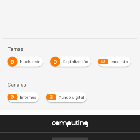
Temas
B
D
Blockchain
Digitalización
encuesta
Canales
Informes
Mundo digital