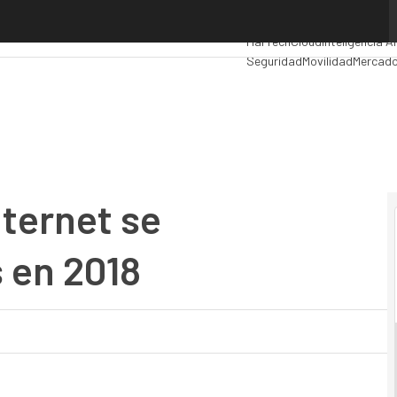
ernet se multiplicará por tres en 2018
Premios Computing
Analytic
MarTech
Cloud
Inteligencia Ar
Seguridad
Movilidad
Mercado
nternet se
s en 2018