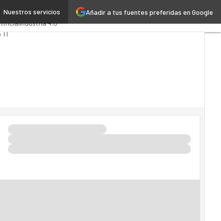
Nuestros servicios
Añadir a tus fuentes preferidas en Google
s
Administración Pública
tificial
Industria 4.0
 TI