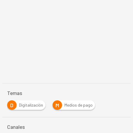
Temas
D
M
Digitalización
Medios de pago
Canales