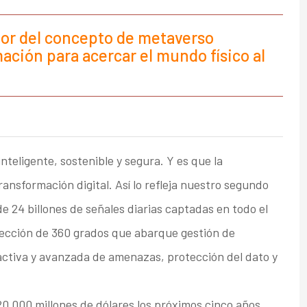
dor del concepto de metaverso
ción para acercar el mundo físico al
teligente, sostenible y segura. Y es que la
ransformación digital. Así lo refleja nuestro segundo
e 24 billones de señales diarias captadas en todo el
tección de 360 grados que abarque gestión de
activa y avanzada de amenazas, protección del dato y
0.000 millones de dólares los próximos cinco años