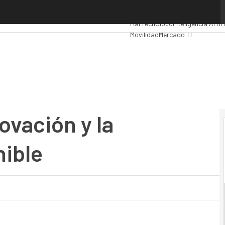
ación y la digitalización sostenible
Premios Computing
Analytics
Ad
MarTech
Cloud
Inteligencia Artifi
Movilidad
Mercado TI
ovación y la
nible