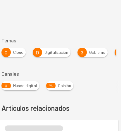
Temas
C
D
G
I
Cloud
Digitalización
Gobierno
in
Canales
Mundo digital
Opinión
Artículos relacionados