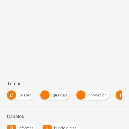
Temas
C
I
I
I
Costes
Igualdad
Innovación
i
Canales
Informes
Mundo digital