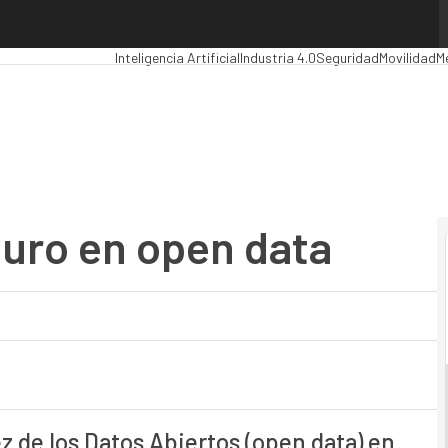
ro en open data
Premios Computing
Analytics
Administración Pública
Ma
Inteligencia Artificial
Industria 4.0
Seguridad
Movilidad
M
uro en open data
ez de los Datos Abiertos (open data) en