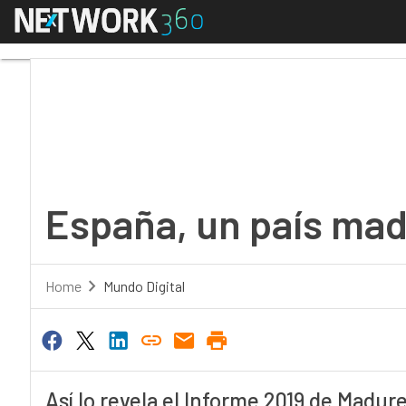
Menú
España, un país madu
España, un país mad
Home
Mundo Digital
Así lo revela el Informe 2019 de Madur