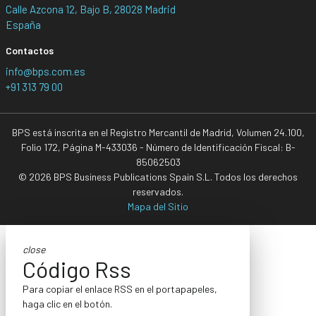
Calle Azcona 12, Bajo B, 28028 Madrid
España
Contactos
info@bps.com.es
+91 313 79 00
BPS está inscrita en el Registro Mercantil de Madrid, Volumen 24.100,
Folio 172, Página M-433036 - Número de Identificación Fiscal: B-
85062503
© 2026 BPS Business Publications Spain S.L. Todos los derechos
reservados.
Mapa del Sitio
close
Código Rss
Para copiar el enlace RSS en el portapapeles,
haga clic en el botón.