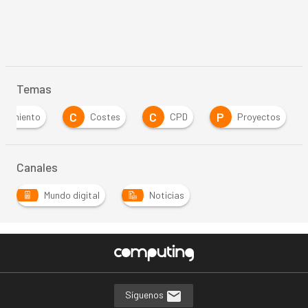
Temas
C
C
P
enamiento
Costes
CPD
Proyectos
Canales
Mundo digital
Noticias
Síguenos