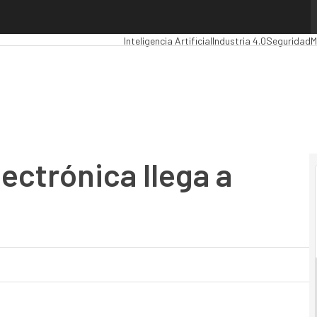
trónica llega a Asturias
Premios Computing
Analytics
Administración 
Inteligencia Artificial
Industria 4.0
Seguridad
M
ectrónica llega a