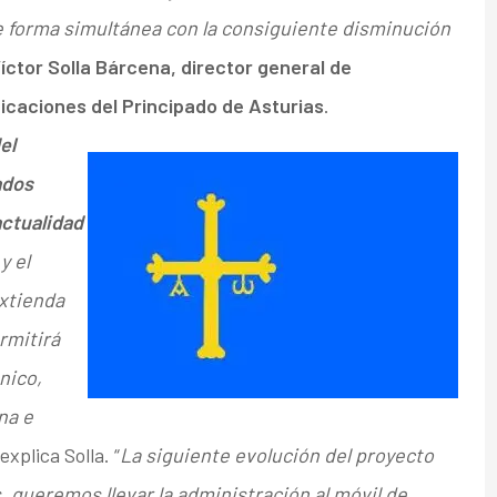
e forma simultánea con la consiguiente disminución
íctor Solla Bárcena, director general de
icaciones del Principado de Asturias
.
el
ados
actualidad
 y el
extienda
rmitirá
nico,
na e
 explica Solla. “
La siguiente evolución del proyecto
, queremos llevar la administración al móvil de