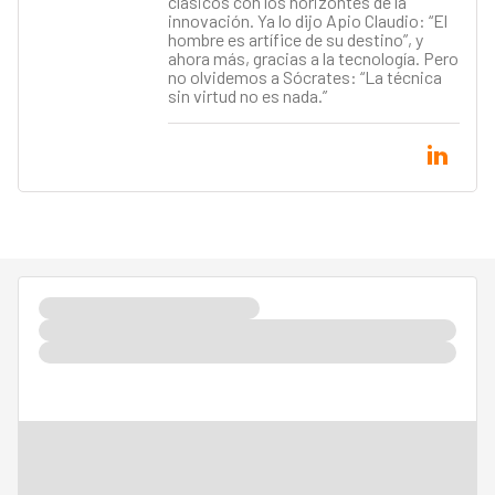
clásicos con los horizontes de la
innovación. Ya lo dijo Apio Claudio: “El
hombre es artífice de su destino”, y
ahora más, gracias a la tecnología. Pero
no olvidemos a Sócrates: “La técnica
sin virtud no es nada.”