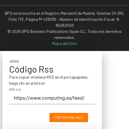
BPS está inscrita en el Registro Mercantil de Madrid, Volumen 24.100,
Folio 172, Página M-433036 - Número de Identificación Fiscal: B-
85062503
© 2026 BPS Business Publications Spain S.L. Todos los derechos
reservados.
Mapa del Sitio
close
Código Rss
Para copiar el enlace RSS en el portapapeles,
haga clic en el botón.
RSS link
COPIAR ENLACE