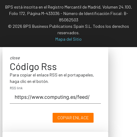
BPS está inscrita en el Registro Mercantil de Madrid, Volumen 24.100,
Folio 172, Página M-433036 - Número de Identificación Fiscal: B-
85062503
© 2026 BPS Business Publications Spain S.L. Todos los derechos
reservados.
Mapa del Sitio
close
Código Rss
Para copiar el enlace RSS en el portapapeles,
haga clic en el botón.
RSS link
COPIAR ENLACE