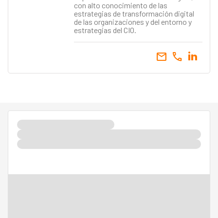
con alto conocimiento de las
estrategias de transformación digital
de las organizaciones y del entorno y
estrategias del CIO.
email
call