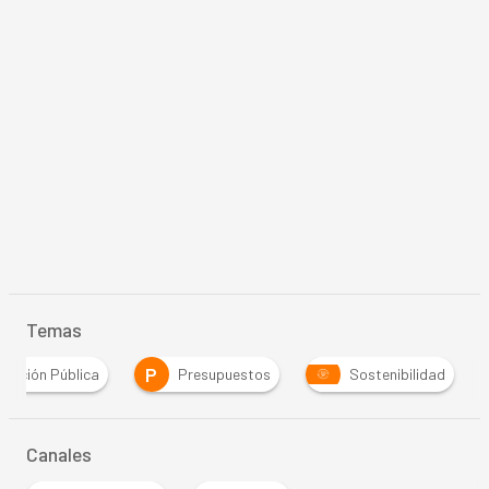
Temas
P
tración Pública
Presupuestos
Sostenibilidad
Canales