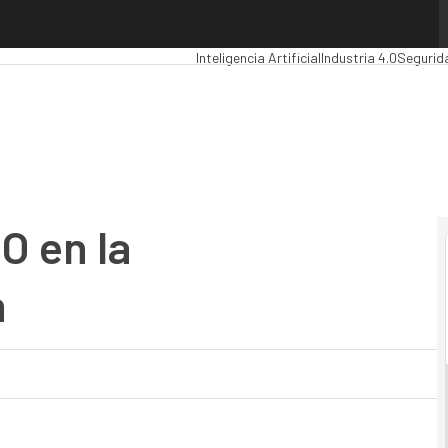
 en la Internacionalización
Premios Computing
Analytics
Administrac
Inteligencia Artificial
Industria 4.0
Segurid
O en la
n