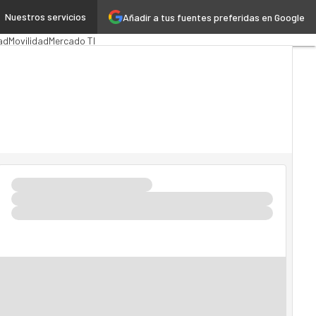
Nuestros servicios
Añadir a tus fuentes preferidas en Google
ión Pública
MarTech
Cloud
ad
Movilidad
Mercado TI