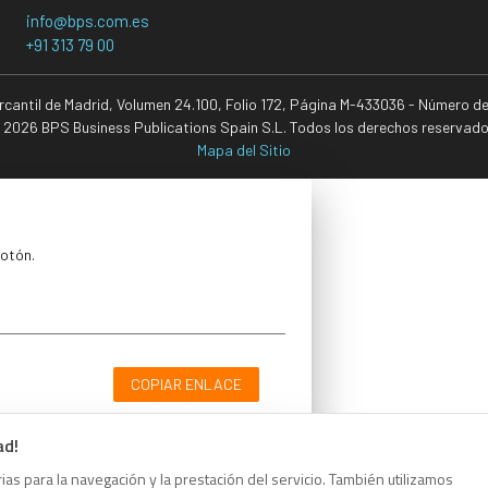
info@bps.com.es
+91 313 79 00
ercantil de Madrid, Volumen 24.100, Folio 172, Página M-433036 - Número d
 2026 BPS Business Publications Spain S.L. Todos los derechos reservado
Mapa del Sitio
botón.
COPIAR ENLACE
ad!
as para la navegación y la prestación del servicio. También utilizamos