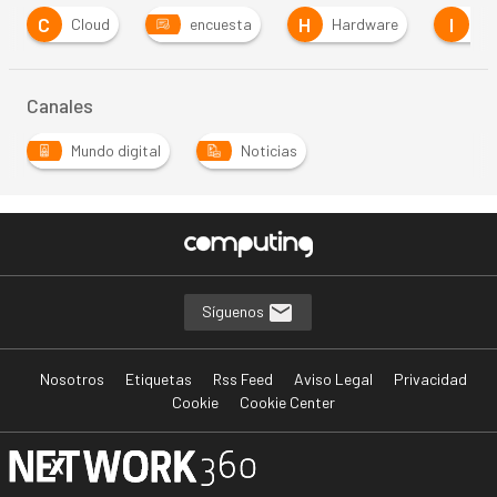
C
H
I
Cloud
encuesta
Hardware
in
Canales
Mundo digital
Noticias
Síguenos
Nosotros
Etiquetas
Rss Feed
Aviso Legal
Privacidad
Cookie
Cookie Center