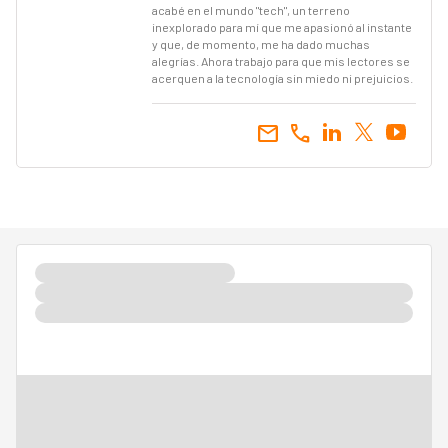
acabé en el mundo "tech", un terreno
inexplorado para mí que me apasionó al instante
y que, de momento, me ha dado muchas
alegrías. Ahora trabajo para que mis lectores se
acerquen a la tecnología sin miedo ni prejuicios.
email
call