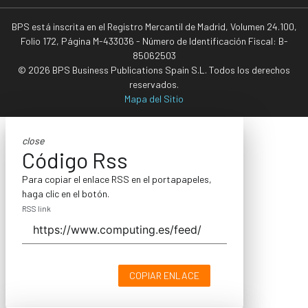
BPS está inscrita en el Registro Mercantil de Madrid, Volumen 24.100,
Folio 172, Página M-433036 - Número de Identificación Fiscal: B-
85062503
© 2026 BPS Business Publications Spain S.L. Todos los derechos
reservados.
Mapa del Sitio
close
Código Rss
Para copiar el enlace RSS en el portapapeles,
haga clic en el botón.
RSS link
COPIAR ENLACE