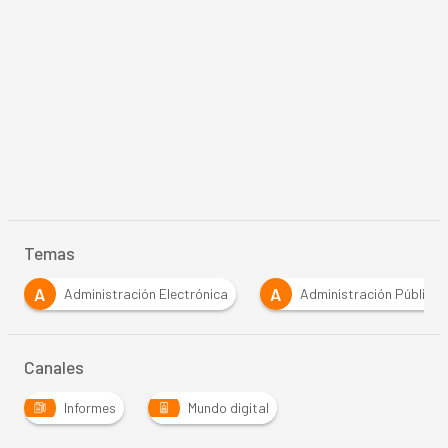
Temas
A
D
ectrónica
Administración Pública
Digitalización
Canales
Informes
Mundo digital