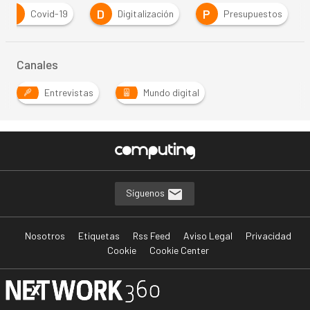
C
D
P
Covid-19
Digitalización
Presupuestos
Canales
Entrevistas
Mundo digital
Síguenos
Nosotros
Etiquetas
Rss Feed
Aviso Legal
Privacidad
Cookie
Cookie Center