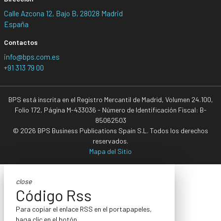
Calle Azcona 12, Bajo B, 28028 Madrid
España
Contactos
info@bps.com.es
+91 313 79 00
BPS está inscrita en el Registro Mercantil de Madrid, Volumen 24.100,
Folio 172, Página M-433036 - Número de Identificación Fiscal: B-
85062503
© 2026 BPS Business Publications Spain S.L. Todos los derechos
reservados.
Mapa del Sitio
close
Código Rss
Para copiar el enlace RSS en el portapapeles,
haga clic en el botón.