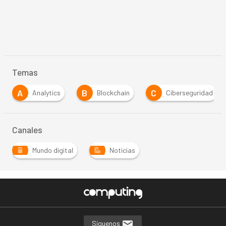
Temas
A
B
C
C
Analytics
Blockchain
Ciberseguridad
Canales
Mundo digital
Noticias
Síguenos