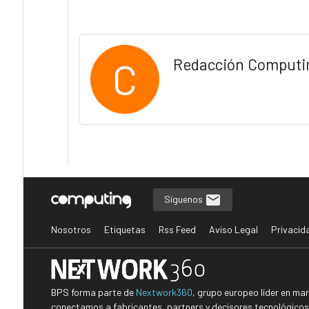
C
Redacción Computi
Síguenos
Nosotros
Etiquetas
Rss Feed
Aviso Legal
Privacid
BPS forma parte de
Nextwork360
, grupo europeo líder en ma
conectamos a fabricantes, partners y decisores tecnológicos i