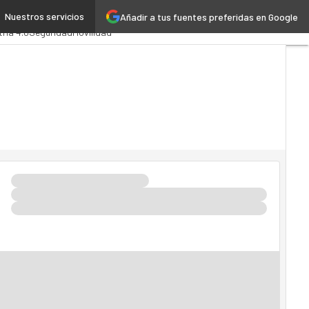
Nuestros servicios
Añadir a tus fuentes preferidas en Google
ministración Pública
MarTech
tria 4.0
Seguridad
Movilidad