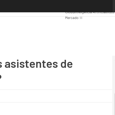
 asistentes de Commvault Go 2019?
Premios Computing
Analytics
Ad
Cloud
Inteligencia Artificial
Indus
Mercado TI
s asistentes de
?