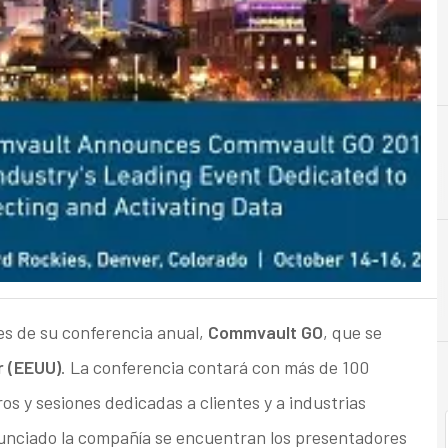
A
Almacenamiento
es de su conferencia anual,
Commvault GO
, que se
r (EEUU)
. La conferencia contará con más de 100
ros y sesiones dedicadas a clientes y a industrias
nunciado la compañía se encuentran los presentadores