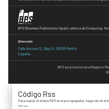
BPS (Business Publications Spain), editora de Computing, fo
Dirección
Calle Azcona 12, Bajo B, 28028 Madrid
España
BPS está inscrita en el Registro M
©
Código Rss
Para copiar el enlace RSS en el portapapeles, haga clic en el 
RSS link