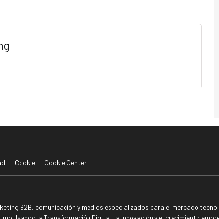
ng
ad
Cookie
Cookie Center
rketing B2B, comunicación y medios especializados para el mercado tecnoló
mpulsando la Transformación Digital, la Innovación y el crecimiento empre