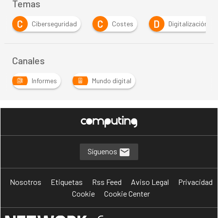
Temas
C
D
D
seguridad
Costes
Digitalización
Directiv
Canales
Informes
Mundo digital
Síguenos
Nosotros
Etiquetas
Rss Feed
Aviso Legal
Privacidad
Cookie
Cookie Center