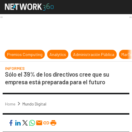
Sólo el 39% de los directivos cree
Premios Computing
Analytics
Administración Pública
MarTe
INFORMES
Sólo el 39% de los directivos cree que su
empresa está preparada para el futuro
Home
Mundo Digital