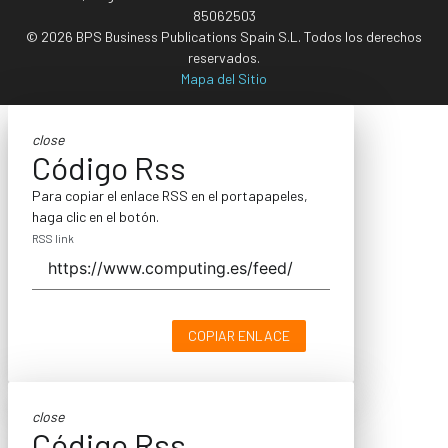
85062503
© 2026 BPS Business Publications Spain S.L. Todos los derechos
reservados.
Mapa del Sitio
close
Código Rss
Para copiar el enlace RSS en el portapapeles,
haga clic en el botón.
RSS link
COPIAR ENLACE
close
Código Rss