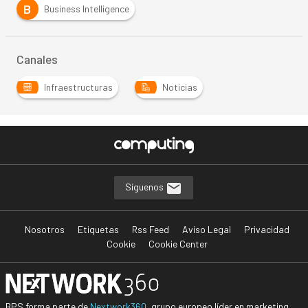
B
Business Intelligence
Canales
Infraestructuras
Noticias
Síguenos
Nosotros
Etiquetas
Rss Feed
Aviso Legal
Privacidad
Cookie
Cookie Center
BPS forma parte de
Nextwork360
, grupo europeo líder en marketing