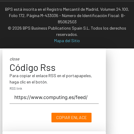
BPS está inscrita en el Registro Mercantil de Madrid, Volumen 24.100,
Folio 172, Página M-433036 - Número de Identificación Fiscal: B-
85062503
© 2026 BPS Business Publications Spain S.L. Todos los derechos
reservados.
Mapa del Sitio
close
Código Rss
Para copiar el enlace RSS en el portapapeles,
haga clic en el botón.
RSS link
COPIAR ENLACE