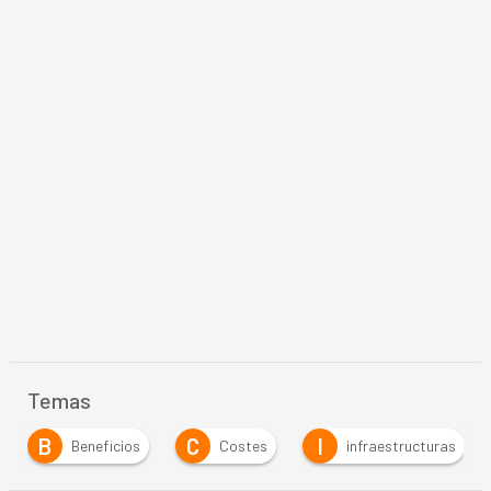
Temas
C
I
Costes
infraestructuras
Inteligencia Arti
…