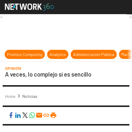
A veces, lo complejo sí es sencillo
Premios Computing
Analytics
Administración Pública
MarTe
OPINIÓN
A veces, lo complejo sí es sencillo
Home
Noticias